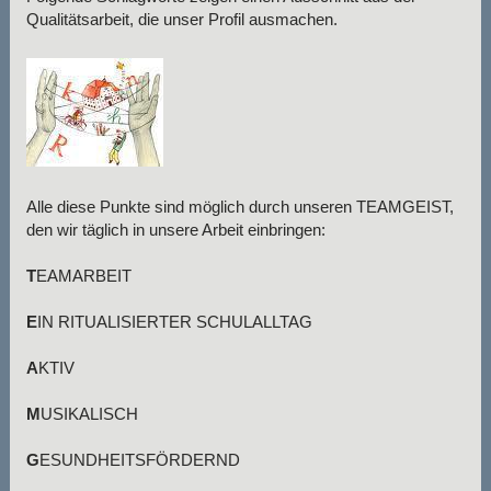
Qualitätsarbeit, die unser Profil ausmachen.
Alle diese Punkte sind möglich durch unseren TEAMGEIST,
den wir täglich in unsere Arbeit einbringen:
T
EAMARBEIT
E
IN RITUALISIERTER SCHULALLTAG
A
KTIV
M
USIKALISCH
G
ESUNDHEITSFÖRDERND